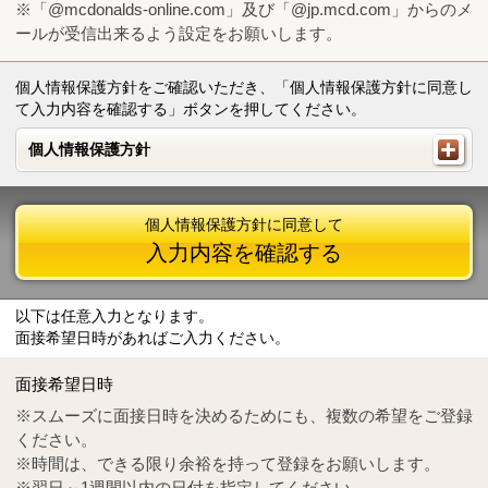
※「@mcdonalds-online.com」及び「@jp.mcd.com」からのメ
ールが受信出来るよう設定をお願いします。
個人情報保護方針をご確認いただき、「個人情報保護方針に同意し
て入力内容を確認する」ボタンを押してください。
個人情報保護方針
個人情報保護方針
個人情報保護方針に同意して
入力内容を確認する
以下は任意入力となります。
面接希望日時があればご入力ください。
Mail
crc@mcdonalds-online.com
面接希望日時
Tel
0570-55-0314
※スムーズに面接日時を決めるためにも、複数の希望をご登録
ください。
※時間は、できる限り余裕を持って登録をお願いします。
※翌日～1週間以内の日付を指定してください。