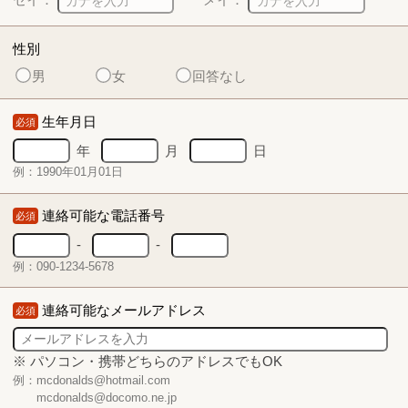
性別
男
女
回答なし
生年月日
必須
年
月
日
例：1990年01月01日
連絡可能な電話番号
必須
-
-
例：090-1234-5678
連絡可能なメールアドレス
必須
※ パソコン・携帯どちらのアドレスでもOK
例：mcdonalds@hotmail.com
mcdonalds@docomo.ne.jp