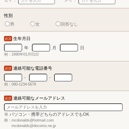
性別
男
女
回答なし
生年月日
必須
年
月
日
例：1990年01月01日
連絡可能な電話番号
必須
-
-
例：090-1234-5678
連絡可能なメールアドレス
必須
※ パソコン・携帯どちらのアドレスでもOK
例：mcdonalds@hotmail.com
mcdonalds@docomo.ne.jp