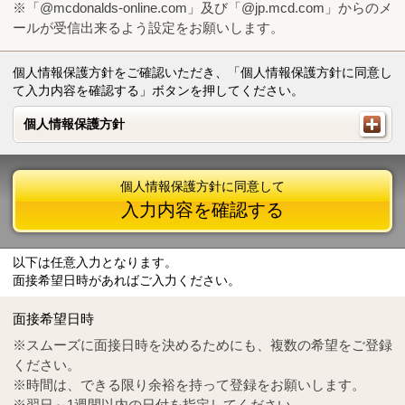
※「@mcdonalds-online.com」及び「@jp.mcd.com」からのメ
ールが受信出来るよう設定をお願いします。
個人情報保護方針をご確認いただき、「個人情報保護方針に同意し
て入力内容を確認する」ボタンを押してください。
個人情報保護方針
個人情報保護方針
個人情報保護方針に同意して
入力内容を確認する
以下は任意入力となります。
面接希望日時があればご入力ください。
Mail
crc@mcdonalds-online.com
面接希望日時
Tel
0570-55-0314
※スムーズに面接日時を決めるためにも、複数の希望をご登録
ください。
※時間は、できる限り余裕を持って登録をお願いします。
※翌日～1週間以内の日付を指定してください。