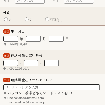
性別
男
女
回答なし
生年月日
必須
年
月
日
例：1990年01月01日
連絡可能な電話番号
必須
-
-
例：090-1234-5678
連絡可能なメールアドレス
必須
※ パソコン・携帯どちらのアドレスでもOK
例：mcdonalds@hotmail.com
mcdonalds@docomo.ne.jp