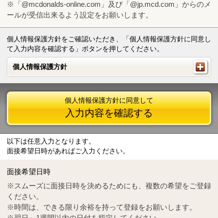
※「@mcdonalds-online.com」及び「@jp.mcd.com」からのメ
ールが受信出来るよう設定をお願いします。
個人情報保護方針をご確認いただき、「個人情報保護方針に同意し
て入力内容を確認する」ボタンを押してください。
個人情報保護方針
個人情報保護方針
個人情報保護方針に同意して
入力内容を確認する
以下は任意入力となります。
面接希望日時があればご入力ください。
Mail
crc@mcdonalds-online.com
面接希望日時
Tel
0570-55-0314
※スムーズに面接日時を決めるためにも、複数の希望をご登録
ください。
※時間は、できる限り余裕を持って登録をお願いします。
※翌日～1週間以内の日付を指定してください。