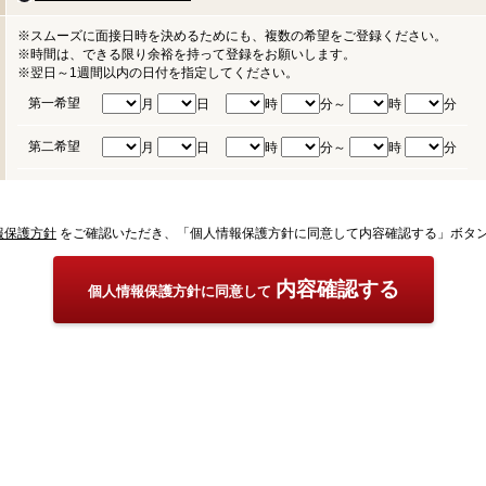
※スムーズに面接日時を決めるためにも、複数の希望をご登録ください。
※時間は、できる限り余裕を持って登録をお願いします。
※翌日～1週間以内の日付を指定してください。
第一希望
月
日
時
分～
時
分
第二希望
月
日
時
分～
時
分
報保護方針
をご確認いただき、「個人情報保護方針に同意して内容確認する」ボタ
内容確認する
個人情報保護方針に同意して