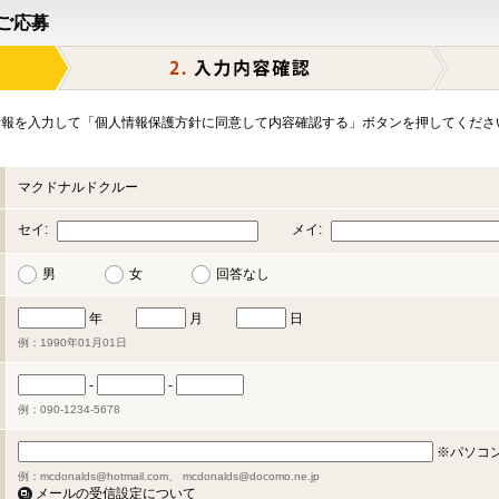
ご応募
報を入力して「個人情報保護方針に同意して内容確認する」ボタンを押してくださ
マクドナルドクルー
セイ:
メイ:
男
女
回答なし
年
月
日
例：1990年01月01日
-
-
例：090-1234-5678
※パソコ
例：mcdonalds@hotmail.com、 mcdonalds@docomo.ne.jp
メールの受信設定について