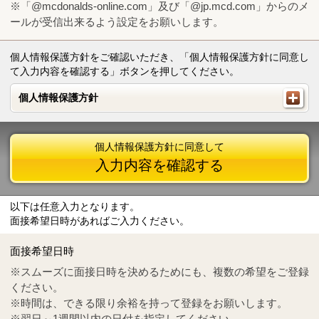
※「@mcdonalds-online.com」及び「@jp.mcd.com」からのメ
ールが受信出来るよう設定をお願いします。
個人情報保護方針をご確認いただき、「個人情報保護方針に同意し
て入力内容を確認する」ボタンを押してください。
個人情報保護方針
個人情報保護方針
個人情報保護方針に同意して
入力内容を確認する
以下は任意入力となります。
面接希望日時があればご入力ください。
Mail
crc@mcdonalds-online.com
面接希望日時
Tel
0570-55-0314
※スムーズに面接日時を決めるためにも、複数の希望をご登録
ください。
※時間は、できる限り余裕を持って登録をお願いします。
※翌日～1週間以内の日付を指定してください。