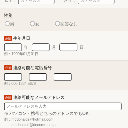
性別
男
女
回答なし
生年月日
必須
年
月
日
例：1990年01月01日
連絡可能な電話番号
必須
-
-
例：090-1234-5678
連絡可能なメールアドレス
必須
※ パソコン・携帯どちらのアドレスでもOK
例：mcdonalds@hotmail.com
mcdonalds@docomo.ne.jp