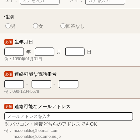
性別
男
女
回答なし
生年月日
必須
年
月
日
例：1990年01月01日
連絡可能な電話番号
必須
-
-
例：090-1234-5678
連絡可能なメールアドレス
必須
※ パソコン・携帯どちらのアドレスでもOK
例：mcdonalds@hotmail.com
mcdonalds@docomo.ne.jp