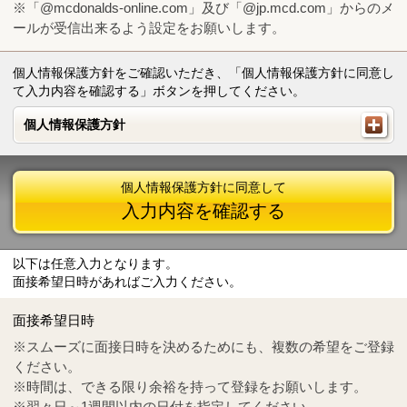
※「@mcdonalds-online.com」及び「@jp.mcd.com」からのメ
ールが受信出来るよう設定をお願いします。
個人情報保護方針をご確認いただき、「個人情報保護方針に同意し
て入力内容を確認する」ボタンを押してください。
個人情報保護方針
個人情報保護方針
個人情報保護方針に同意して
入力内容を確認する
以下は任意入力となります。
面接希望日時があればご入力ください。
Mail
crc@mcdonalds-online.com
面接希望日時
Tel
0570-55-0314
※スムーズに面接日時を決めるためにも、複数の希望をご登録
ください。
※時間は、できる限り余裕を持って登録をお願いします。
※翌々日～1週間以内の日付を指定してください。