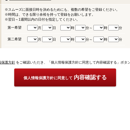
※スムーズに面接日時を決めるためにも、複数の希望をご登録ください。
※時間は、できる限り余裕を持って登録をお願いします。
※翌日～1週間以内の日付を指定してください。
第一希望
月
日
時
分～
時
分
第二希望
月
日
時
分～
時
分
報保護方針
をご確認いただき、「個人情報保護方針に同意して内容確認する」ボタ
内容確認する
個人情報保護方針に同意して