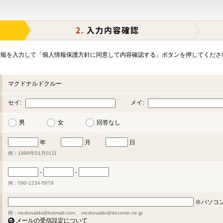
報を入力して「個人情報保護方針に同意して内容確認する」ボタンを押してくださ
マクドナルドクルー
セイ:
メイ:
男
女
回答なし
年
月
日
例：1990年01月01日
-
-
例：090-1234-5678
※パソコ
例：mcdonalds@hotmail.com、 mcdonalds@docomo.ne.jp
メールの受信設定について