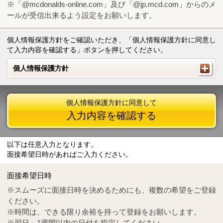
※「@mcdonalds-online.com」及び「@jp.mcd.com」からのメ
ールが受信出来るよう設定をお願いします。
個人情報保護方針をご確認いただき、「個人情報保護方針に同意し
て入力内容を確認する」ボタンを押してください。
個人情報保護方針
個人情報保護方針
個人情報保護方針に同意して
入力内容を確認する
以下は任意入力となります。
面接希望日時があればご入力ください。
Mail
crc@mcdonalds-online.com
面接希望日時
Tel
0570-55-0314
※スムーズに面接日時を決めるためにも、複数の希望をご登録
ください。
※時間は、できる限り余裕を持って登録をお願いします。
※翌日～1週間以内の日付を指定してください。