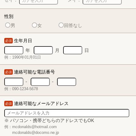
性別
男
女
回答なし
生年月日
必須
年
月
日
例：1990年01月01日
連絡可能な電話番号
必須
-
-
例：090-1234-5678
連絡可能なメールアドレス
必須
※ パソコン・携帯どちらのアドレスでもOK
例：mcdonalds@hotmail.com
mcdonalds@docomo.ne.jp