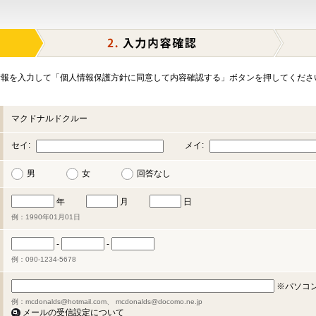
報を入力して「個人情報保護方針に同意して内容確認する」ボタンを押してくださ
マクドナルドクルー
セイ:
メイ:
男
女
回答なし
年
月
日
例：1990年01月01日
-
-
例：090-1234-5678
※パソコ
例：mcdonalds@hotmail.com、 mcdonalds@docomo.ne.jp
メールの受信設定について