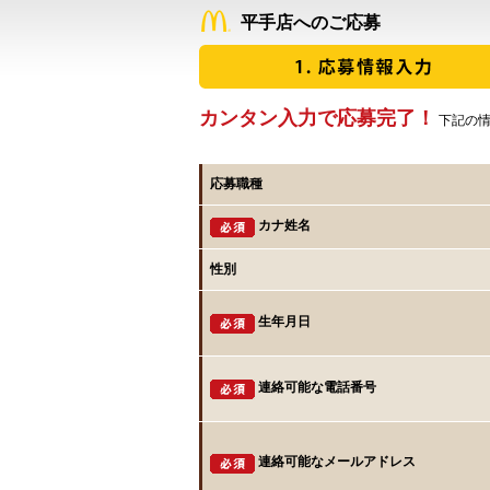
平手店へのご応募
カンタン入力で応募完了！
下記の情
応募職種
カナ姓名
性別
生年月日
連絡可能な電話番号
連絡可能なメールアドレス