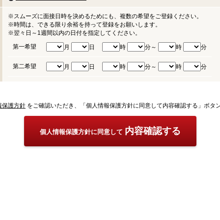
※スムーズに面接日時を決めるためにも、複数の希望をご登録ください。
※時間は、できる限り余裕を持って登録をお願いします。
※翌々日～1週間以内の日付を指定してください。
第一希望
月
日
時
分～
時
分
第二希望
月
日
時
分～
時
分
報保護方針
をご確認いただき、「個人情報保護方針に同意して内容確認する」ボタ
内容確認する
個人情報保護方針に同意して