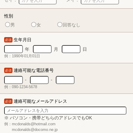
性別
男
女
回答なし
生年月日
必須
年
月
日
例：1990年01月01日
連絡可能な電話番号
必須
-
-
例：090-1234-5678
連絡可能なメールアドレス
必須
※ パソコン・携帯どちらのアドレスでもOK
例：mcdonalds@hotmail.com
mcdonalds@docomo.ne.jp