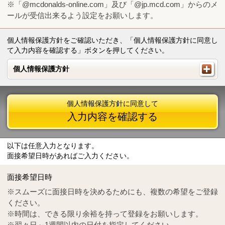
※「@mcdonalds-online.com」及び「@jp.mcd.com」からのメ
ールが受信出来るよう設定をお願いします。
個人情報保護方針をご確認いただき、「個人情報保護方針に同意し
て入力内容を確認する」ボタンを押してください。
個人情報保護方針
個人情報保護方針
個人情報保護方針に同意して
入力内容を確認する
以下は任意入力となります。
面接希望日時があればご入力ください。
Mail
crc@mcdonalds-online.com
面接希望日時
Tel
0570-55-0314
※スムーズに面接日時を決めるためにも、複数の希望をご登録
ください。
※時間は、できる限り余裕を持って登録をお願いします。
※翌々日～1週間以内の日付を指定してください。