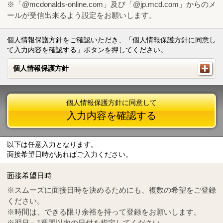
※「@mcdonalds-online.com」及び「@jp.mcd.com」からのメ
ールが受信出来るよう設定をお願いします。
個人情報保護方針をご確認いただき、「個人情報保護方針に同意し
て入力内容を確認する」ボタンを押してください。
個人情報保護方針
個人情報保護方針
個人情報保護方針に同意して
入力内容を確認する
以下は任意入力となります。
面接希望日時があればご入力ください。
Mail
crc@mcdonalds-online.com
面接希望日時
Tel
0570-55-0314
※スムーズに面接日時を決めるためにも、複数の希望をご登録
ください。
※時間は、できる限り余裕を持って登録をお願いします。
※翌日～1週間以内の日付を指定してください。