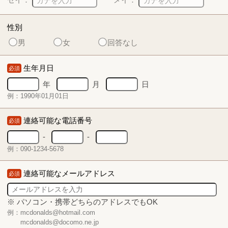
性別
男
女
回答なし
生年月日
必須
年
月
日
例：1990年01月01日
連絡可能な電話番号
必須
-
-
例：090-1234-5678
連絡可能なメールアドレス
必須
※ パソコン・携帯どちらのアドレスでもOK
例：mcdonalds@hotmail.com
mcdonalds@docomo.ne.jp