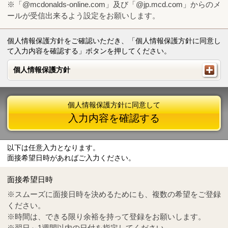
※「@mcdonalds-online.com」及び「@jp.mcd.com」からのメ
ールが受信出来るよう設定をお願いします。
個人情報保護方針をご確認いただき、「個人情報保護方針に同意し
て入力内容を確認する」ボタンを押してください。
個人情報保護方針
個人情報保護方針
個人情報保護方針に同意して
入力内容を確認する
以下は任意入力となります。
面接希望日時があればご入力ください。
Mail
crc@mcdonalds-online.com
面接希望日時
Tel
0570-55-0314
※スムーズに面接日時を決めるためにも、複数の希望をご登録
ください。
※時間は、できる限り余裕を持って登録をお願いします。
※翌日～1週間以内の日付を指定してください。