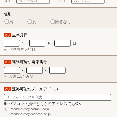
性別
男
女
回答なし
生年月日
必須
年
月
日
例：1990年01月01日
連絡可能な電話番号
必須
-
-
例：090-1234-5678
連絡可能なメールアドレス
必須
※ パソコン・携帯どちらのアドレスでもOK
例：mcdonalds@hotmail.com
mcdonalds@docomo.ne.jp