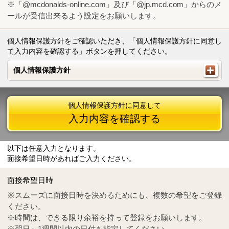
※「@mcdonalds-online.com」及び「@jp.mcd.com」からのメ
ールが受信出来るよう設定をお願いします。
個人情報保護方針をご確認いただき、「個人情報保護方針に同意し
て入力内容を確認する」ボタンを押してください。
個人情報保護方針
個人情報保護方針
個人情報保護方針に同意して
入力内容を確認する
以下は任意入力となります。
面接希望日時があればご入力ください。
Mail
crc@mcdonalds-online.com
面接希望日時
Tel
0570-55-0314
※スムーズに面接日時を決めるためにも、複数の希望をご登録
ください。
※時間は、できる限り余裕を持って登録をお願いします。
※翌日～1週間以内の日付を指定してください。