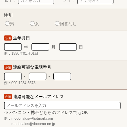
性別
男
女
回答なし
生年月日
必須
年
月
日
例：1990年01月01日
連絡可能な電話番号
必須
-
-
例：090-1234-5678
連絡可能なメールアドレス
必須
※ パソコン・携帯どちらのアドレスでもOK
例：mcdonalds@hotmail.com
mcdonalds@docomo.ne.jp