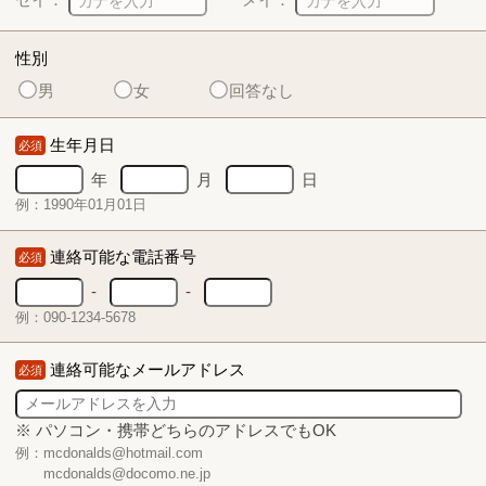
性別
男
女
回答なし
生年月日
必須
年
月
日
例：1990年01月01日
連絡可能な電話番号
必須
-
-
例：090-1234-5678
連絡可能なメールアドレス
必須
※ パソコン・携帯どちらのアドレスでもOK
例：mcdonalds@hotmail.com
mcdonalds@docomo.ne.jp