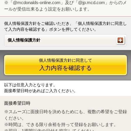
※「@mcdonalds-online.com」及び「@jp.mcd.com」からのメ
ールが受信出来るよう設定をお願いします。
個人情報保護方針をご確認いただき、「個人情報保護方針に同意し
て入力内容を確認する」ボタンを押してください。
個人情報保護方針
個人情報保護方針
個人情報保護方針に同意して
入力内容を確認する
以下は任意入力となります。
面接希望日時があればご入力ください。
Mail
crc@mcdonalds-online.com
面接希望日時
Tel
0570-55-0314
※スムーズに面接日時を決めるためにも、複数の希望をご登録
ください。
※時間は、できる限り余裕を持って登録をお願いします。
※翌日～1週間以内の日付を指定してください。