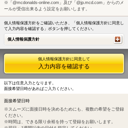
※「@mcdonalds-online.com」及び「@jp.mcd.com」からのメ
ールが受信出来るよう設定をお願いします。
個人情報保護方針をご確認いただき、「個人情報保護方針に同意し
て入力内容を確認する」ボタンを押してください。
個人情報保護方針
個人情報保護方針
個人情報保護方針に同意して
入力内容を確認する
以下は任意入力となります。
面接希望日時があればご入力ください。
Mail
crc@mcdonalds-online.com
面接希望日時
Tel
0570-55-0314
※スムーズに面接日時を決めるためにも、複数の希望をご登録
ください。
※時間は、できる限り余裕を持って登録をお願いします。
※翌日～1週間以内の日付を指定してください。