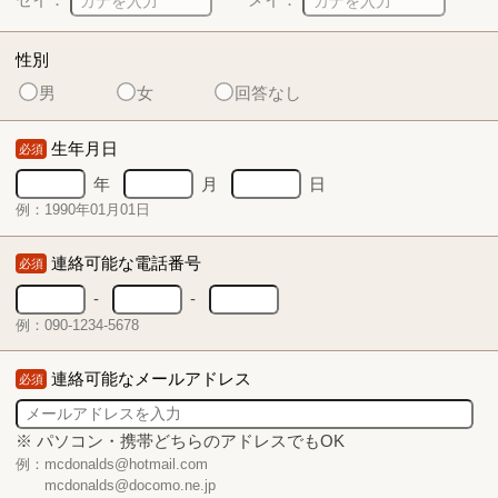
性別
男
女
回答なし
生年月日
必須
年
月
日
例：1990年01月01日
連絡可能な電話番号
必須
-
-
例：090-1234-5678
連絡可能なメールアドレス
必須
※ パソコン・携帯どちらのアドレスでもOK
例：mcdonalds@hotmail.com
mcdonalds@docomo.ne.jp