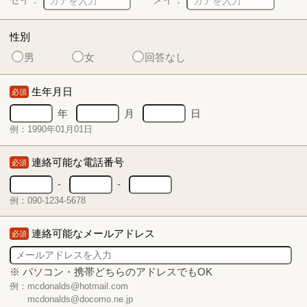
性別
男
女
回答なし
生年月日
必須
年
月
日
例：1990年01月01日
連絡可能な電話番号
必須
-
-
例：090-1234-5678
連絡可能なメールアドレス
必須
※ パソコン・携帯どちらのアドレスでもOK
例：mcdonalds@hotmail.com
mcdonalds@docomo.ne.jp