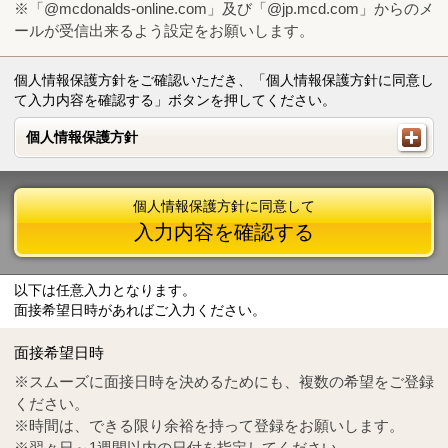
※「@mcdonalds-online.com」及び「@jp.mcd.com」からのメ
ールが受信出来るよう設定をお願いします。
個人情報保護方針をご確認いただき、「個人情報保護方針に同意し
て入力内容を確認する」ボタンを押してください。
個人情報保護方針
個人情報保護方針
個人情報保護方針に同意して
入力内容を確認する
以下は任意入力となります。
面接希望日時があればご入力ください。
Mail
crc@mcdonalds-online.com
面接希望日時
Tel
0570-55-0314
※スムーズに面接日時を決めるためにも、複数の希望をご登録
ください。
※時間は、できる限り余裕を持って登録をお願いします。
※翌々日～1週間以内の日付を指定してください。