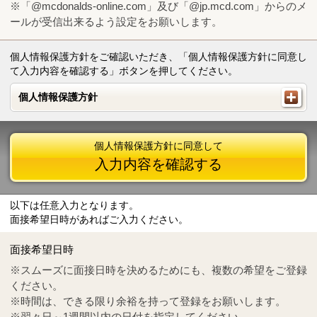
※「@mcdonalds-online.com」及び「@jp.mcd.com」からのメ
ールが受信出来るよう設定をお願いします。
個人情報保護方針をご確認いただき、「個人情報保護方針に同意し
て入力内容を確認する」ボタンを押してください。
個人情報保護方針
個人情報保護方針
個人情報保護方針に同意して
入力内容を確認する
以下は任意入力となります。
面接希望日時があればご入力ください。
Mail
crc@mcdonalds-online.com
面接希望日時
Tel
0570-55-0314
※スムーズに面接日時を決めるためにも、複数の希望をご登録
ください。
※時間は、できる限り余裕を持って登録をお願いします。
※翌々日～1週間以内の日付を指定してください。