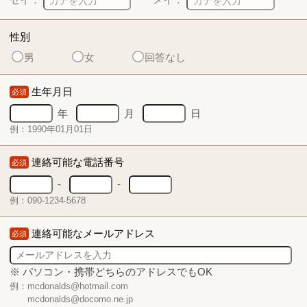
性別
男
女
回答なし
生年月日
必須
年
月
日
例：1990年01月01日
連絡可能な電話番号
必須
-
-
例：090-1234-5678
連絡可能なメールアドレス
必須
※ パソコン・携帯どちらのアドレスでもOK
例：mcdonalds@hotmail.com
mcdonalds@docomo.ne.jp