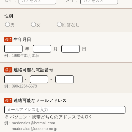
性別
男
女
回答なし
生年月日
必須
年
月
日
例：1990年01月01日
連絡可能な電話番号
必須
-
-
例：090-1234-5678
連絡可能なメールアドレス
必須
※ パソコン・携帯どちらのアドレスでもOK
例：mcdonalds@hotmail.com
mcdonalds@docomo.ne.jp