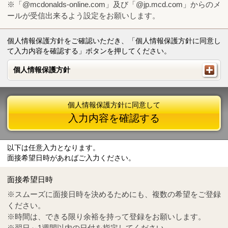
※「@mcdonalds-online.com」及び「@jp.mcd.com」からのメ
ールが受信出来るよう設定をお願いします。
個人情報保護方針をご確認いただき、「個人情報保護方針に同意し
て入力内容を確認する」ボタンを押してください。
個人情報保護方針
個人情報保護方針
個人情報保護方針に同意して
入力内容を確認する
以下は任意入力となります。
面接希望日時があればご入力ください。
Mail
crc@mcdonalds-online.com
面接希望日時
Tel
0570-55-0314
※スムーズに面接日時を決めるためにも、複数の希望をご登録
ください。
※時間は、できる限り余裕を持って登録をお願いします。
※翌日～1週間以内の日付を指定してください。