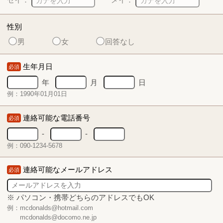
性別
男
女
回答なし
生年月日
必須
年
月
日
例：1990年01月01日
連絡可能な電話番号
必須
-
-
例：090-1234-5678
連絡可能なメールアドレス
必須
※ パソコン・携帯どちらのアドレスでもOK
例：mcdonalds@hotmail.com
mcdonalds@docomo.ne.jp