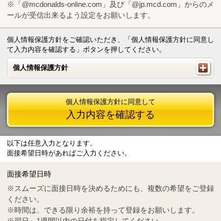
※「@mcdonalds-online.com」及び「@jp.mcd.com」からのメ
ールが受信出来るよう設定をお願いします。
個人情報保護方針をご確認いただき、「個人情報保護方針に同意し
て入力内容を確認する」ボタンを押してください。
個人情報保護方針
個人情報保護方針
個人情報保護方針に同意して
入力内容を確認する
以下は任意入力となります。
面接希望日時があればご入力ください。
Mail
crc@mcdonalds-online.com
面接希望日時
Tel
0570-55-0314
※スムーズに面接日時を決めるためにも、複数の希望をご登録
ください。
※時間は、できる限り余裕を持って登録をお願いします。
※翌日～1週間以内の日付を指定してください。