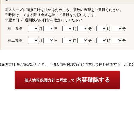
※スムーズに面接日時を決めるためにも、複数の希望をご登録ください。
※時間は、できる限り余裕を持って登録をお願いします。
※翌々日～1週間以内の日付を指定してください。
第一希望
月
日
時
分～
時
分
第二希望
月
日
時
分～
時
分
報保護方針
をご確認いただき、「個人情報保護方針に同意して内容確認する」ボタ
内容確認する
個人情報保護方針に同意して