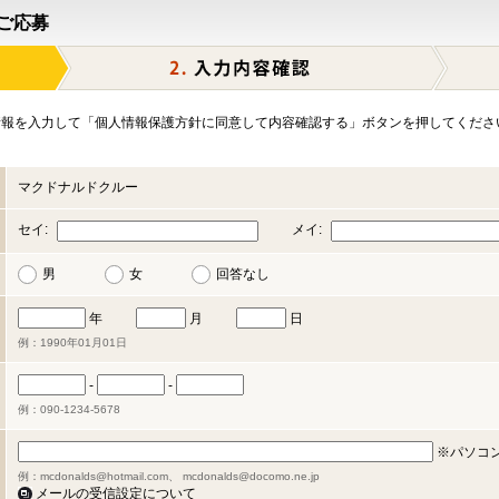
ご応募
報を入力して「個人情報保護方針に同意して内容確認する」ボタンを押してくださ
マクドナルドクルー
セイ:
メイ:
男
女
回答なし
年
月
日
例：1990年01月01日
-
-
例：090-1234-5678
※パソコ
例：mcdonalds@hotmail.com、 mcdonalds@docomo.ne.jp
メールの受信設定について