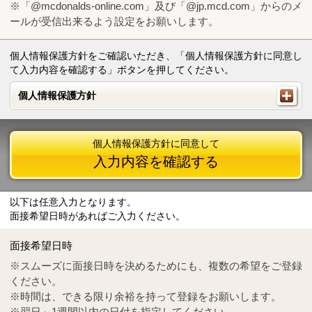
※「@mcdonalds-online.com」及び「@jp.mcd.com」からのメ
ールが受信出来るよう設定をお願いします。
個人情報保護方針をご確認いただき、「個人情報保護方針に同意し
て入力内容を確認する」ボタンを押してください。
個人情報保護方針
個人情報保護方針
個人情報保護方針に同意して
入力内容を確認する
以下は任意入力となります。
面接希望日時があればご入力ください。
Mail
crc@mcdonalds-online.com
面接希望日時
Tel
0570-55-0314
※スムーズに面接日時を決めるためにも、複数の希望をご登録
ください。
※時間は、できる限り余裕を持って登録をお願いします。
※翌日～1週間以内の日付を指定してください。