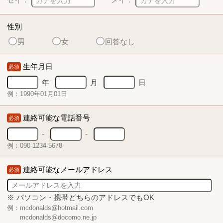
性別
男
女
回答なし
生年月日
必須
年
月
日
例：1990年01月01日
連絡可能な電話番号
必須
-
-
例：090-1234-5678
連絡可能なメールアドレス
必須
※ パソコン・携帯どちらのアドレスでもOK
例：mcdonalds@hotmail.com
mcdonalds@docomo.ne.jp