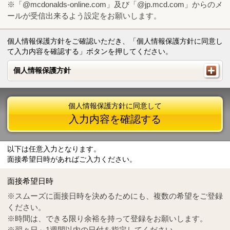
※「@mcdonalds-online.com」及び「@jp.mcd.com」からのメ
ールが受信出来るよう設定をお願いします。
個人情報保護方針をご確認いただき、「個人情報保護方針に同意し
て入力内容を確認する」ボタンを押してください。
個人情報保護方針
個人情報保護方針
個人情報保護方針に同意して
入力内容を確認する
以下は任意入力となります。
面接希望日時があればご入力ください。
Mail
crc@mcdonalds-online.com
面接希望日時
Tel
0570-55-0314
※スムーズに面接日時を決めるためにも、複数の希望をご登録
ください。
※時間は、できる限り余裕を持って登録をお願いします。
※翌々日～1週間以内の日付を指定してください。