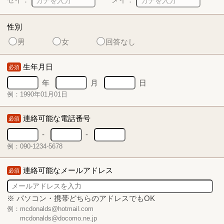
性別
男
女
回答なし
生年月日
必須
年
月
日
例：1990年01月01日
連絡可能な電話番号
必須
-
-
例：090-1234-5678
連絡可能なメールアドレス
必須
※ パソコン・携帯どちらのアドレスでもOK
例：mcdonalds@hotmail.com
mcdonalds@docomo.ne.jp