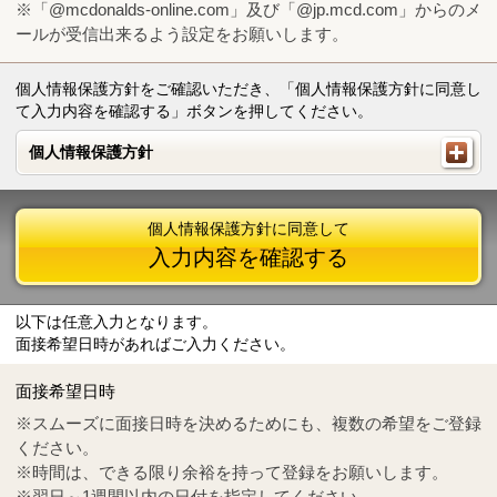
※「@mcdonalds-online.com」及び「@jp.mcd.com」からのメ
ールが受信出来るよう設定をお願いします。
個人情報保護方針をご確認いただき、「個人情報保護方針に同意し
て入力内容を確認する」ボタンを押してください。
個人情報保護方針
個人情報保護方針
個人情報保護方針に同意して
入力内容を確認する
以下は任意入力となります。
面接希望日時があればご入力ください。
Mail
crc@mcdonalds-online.com
面接希望日時
Tel
0570-55-0314
※スムーズに面接日時を決めるためにも、複数の希望をご登録
ください。
※時間は、できる限り余裕を持って登録をお願いします。
※翌日～1週間以内の日付を指定してください。