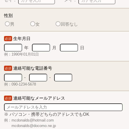
性別
男
女
回答なし
生年月日
必須
年
月
日
例：1990年01月01日
連絡可能な電話番号
必須
-
-
例：090-1234-5678
連絡可能なメールアドレス
必須
※ パソコン・携帯どちらのアドレスでもOK
例：mcdonalds@hotmail.com
mcdonalds@docomo.ne.jp