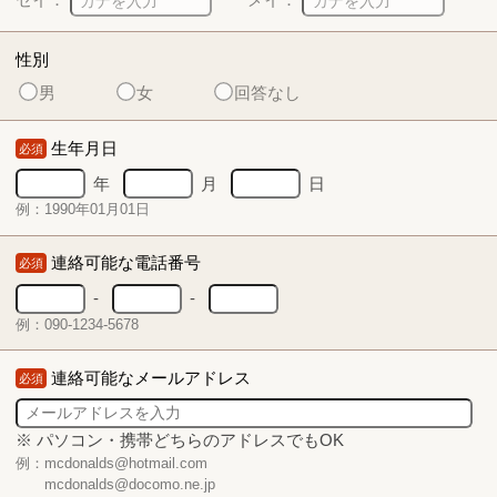
性別
男
女
回答なし
生年月日
必須
年
月
日
例：1990年01月01日
連絡可能な電話番号
必須
-
-
例：090-1234-5678
連絡可能なメールアドレス
必須
※ パソコン・携帯どちらのアドレスでもOK
例：mcdonalds@hotmail.com
mcdonalds@docomo.ne.jp