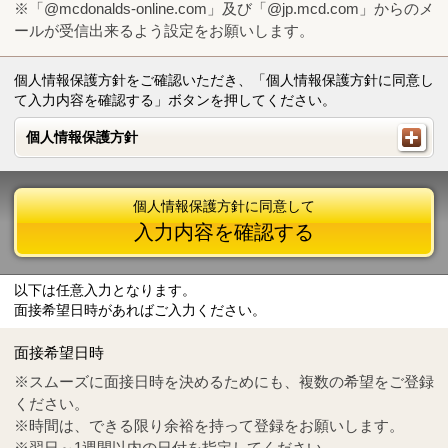
※「@mcdonalds-online.com」及び「@jp.mcd.com」からのメ
ールが受信出来るよう設定をお願いします。
個人情報保護方針をご確認いただき、「個人情報保護方針に同意し
て入力内容を確認する」ボタンを押してください。
個人情報保護方針
個人情報保護方針
個人情報保護方針に同意して
入力内容を確認する
以下は任意入力となります。
面接希望日時があればご入力ください。
Mail
crc@mcdonalds-online.com
面接希望日時
Tel
0570-55-0314
※スムーズに面接日時を決めるためにも、複数の希望をご登録
ください。
※時間は、できる限り余裕を持って登録をお願いします。
※翌日～1週間以内の日付を指定してください。