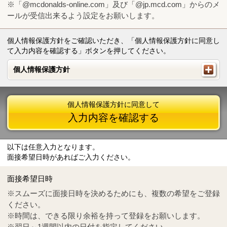
※「@mcdonalds-online.com」及び「@jp.mcd.com」からのメ
ールが受信出来るよう設定をお願いします。
個人情報保護方針をご確認いただき、「個人情報保護方針に同意し
て入力内容を確認する」ボタンを押してください。
個人情報保護方針
個人情報保護方針
個人情報保護方針に同意して
入力内容を確認する
以下は任意入力となります。
面接希望日時があればご入力ください。
Mail
crc@mcdonalds-online.com
面接希望日時
Tel
0570-55-0314
※スムーズに面接日時を決めるためにも、複数の希望をご登録
ください。
※時間は、できる限り余裕を持って登録をお願いします。
※翌日～1週間以内の日付を指定してください。