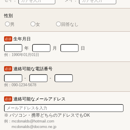
性別
男
女
回答なし
生年月日
必須
年
月
日
例：1990年01月01日
連絡可能な電話番号
必須
-
-
例：090-1234-5678
連絡可能なメールアドレス
必須
※ パソコン・携帯どちらのアドレスでもOK
例：mcdonalds@hotmail.com
mcdonalds@docomo.ne.jp