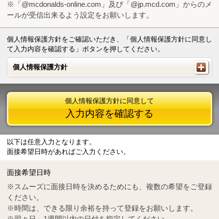
※「@mcdonalds-online.com」及び「@jp.mcd.com」からのメ
ールが受信出来るよう設定をお願いします。
個人情報保護方針をご確認いただき、「個人情報保護方針に同意し
て入力内容を確認する」ボタンを押してください。
個人情報保護方針
個人情報保護方針
個人情報保護方針に同意して
入力内容を確認する
以下は任意入力となります。
面接希望日時があればご入力ください。
Mail
crc@mcdonalds-online.com
面接希望日時
Tel
0570-55-0314
※スムーズに面接日時を決めるためにも、複数の希望をご登録
ください。
※時間は、できる限り余裕を持って登録をお願いします。
※翌々日～1週間以内の日付を指定してください。