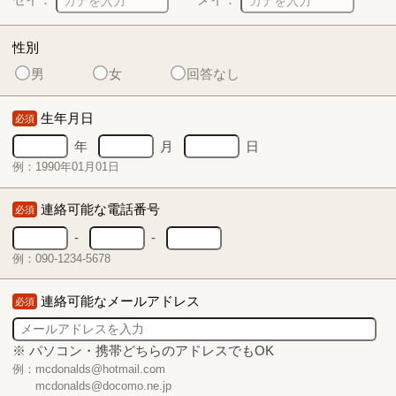
性別
男
女
回答なし
生年月日
必須
年
月
日
例：1990年01月01日
連絡可能な電話番号
必須
-
-
例：090-1234-5678
連絡可能なメールアドレス
必須
※ パソコン・携帯どちらのアドレスでもOK
例：mcdonalds@hotmail.com
mcdonalds@docomo.ne.jp