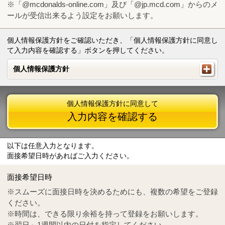
※「@mcdonalds-online.com」及び「@jp.mcd.com」からのメ
ールが受信出来るよう設定をお願いします。
個人情報保護方針をご確認いただき、「個人情報保護方針に同意し
て入力内容を確認する」ボタンを押してください。
個人情報保護方針
個人情報保護方針
個人情報保護方針に同意して
入力内容を確認する
以下は任意入力となります。
面接希望日時があればご入力ください。
Mail
crc@mcdonalds-online.com
面接希望日時
Tel
0570-55-0314
※スムーズに面接日時を決めるためにも、複数の希望をご登録
ください。
※時間は、できる限り余裕を持って登録をお願いします。
※翌日～1週間以内の日付を指定してください。