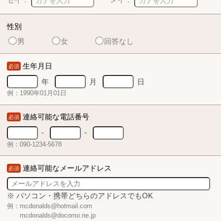
性別
男
女
回答なし
生年月日
必須
年
月
日
例：1990年01月01日
連絡可能な電話番号
必須
-
-
例：090-1234-5678
連絡可能なメールアドレス
必須
※ パソコン・携帯どちらのアドレスでもOK
例：mcdonalds@hotmail.com
mcdonalds@docomo.ne.jp