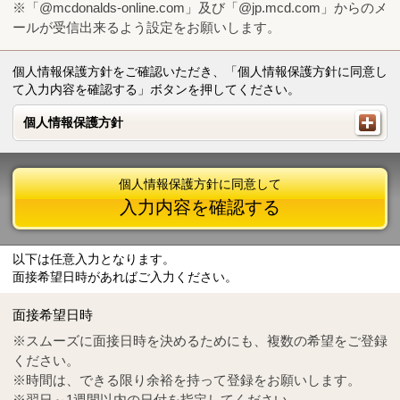
※「@mcdonalds-online.com」及び「@jp.mcd.com」からのメ
ールが受信出来るよう設定をお願いします。
個人情報保護方針をご確認いただき、「個人情報保護方針に同意し
て入力内容を確認する」ボタンを押してください。
個人情報保護方針
個人情報保護方針
個人情報保護方針に同意して
入力内容を確認する
以下は任意入力となります。
面接希望日時があればご入力ください。
Mail
crc@mcdonalds-online.com
面接希望日時
Tel
0570-55-0314
※スムーズに面接日時を決めるためにも、複数の希望をご登録
ください。
※時間は、できる限り余裕を持って登録をお願いします。
※翌日～1週間以内の日付を指定してください。