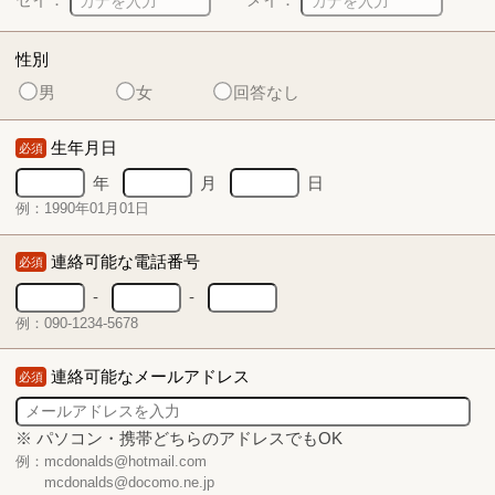
性別
男
女
回答なし
生年月日
必須
年
月
日
例：1990年01月01日
連絡可能な電話番号
必須
-
-
例：090-1234-5678
連絡可能なメールアドレス
必須
※ パソコン・携帯どちらのアドレスでもOK
例：mcdonalds@hotmail.com
mcdonalds@docomo.ne.jp