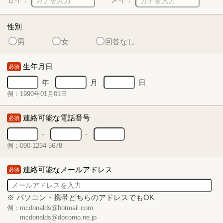
性別
男
女
回答なし
生年月日
必須
年
月
日
例：1990年01月01日
連絡可能な電話番号
必須
-
-
例：090-1234-5678
連絡可能なメールアドレス
必須
※ パソコン・携帯どちらのアドレスでもOK
例：mcdonalds@hotmail.com
mcdonalds@docomo.ne.jp