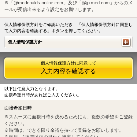
※「@mcdonalds-online.com」及び「@jp.mcd.com」からのメ
ールが受信出来るよう設定をお願いします。
個人情報保護方針をご確認いただき、「個人情報保護方針に同意し
て入力内容を確認する」ボタンを押してください。
個人情報保護方針
個人情報保護方針
個人情報保護方針に同意して
入力内容を確認する
以下は任意入力となります。
面接希望日時があればご入力ください。
Mail
crc@mcdonalds-online.com
面接希望日時
Tel
0570-55-0314
※スムーズに面接日時を決めるためにも、複数の希望をご登録
ください。
※時間は、できる限り余裕を持って登録をお願いします。
※翌日～1週間以内の日付を指定してください。