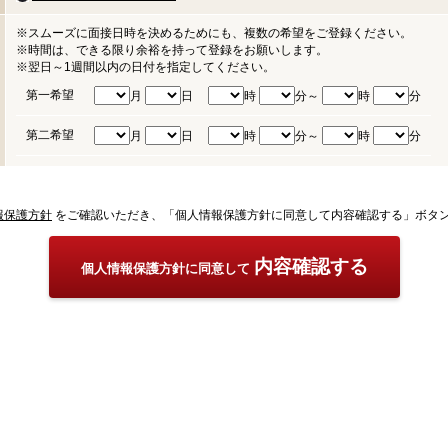
※スムーズに面接日時を決めるためにも、複数の希望をご登録ください。
※時間は、できる限り余裕を持って登録をお願いします。
※翌日～1週間以内の日付を指定してください。
第一希望
月
日
時
分～
時
分
第二希望
月
日
時
分～
時
分
報保護方針
をご確認いただき、「個人情報保護方針に同意して内容確認する」ボタ
内容確認する
個人情報保護方針に同意して