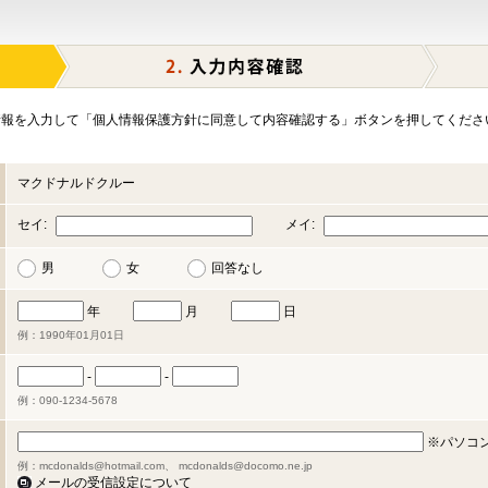
報を入力して「個人情報保護方針に同意して内容確認する」ボタンを押してくださ
マクドナルドクルー
セイ:
メイ:
男
女
回答なし
年
月
日
例：1990年01月01日
-
-
例：090-1234-5678
※パソコ
例：mcdonalds@hotmail.com、 mcdonalds@docomo.ne.jp
メールの受信設定について