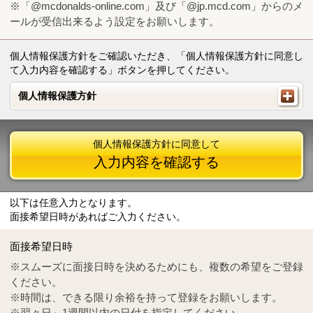
※「@mcdonalds-online.com」及び「@jp.mcd.com」からのメ
ールが受信出来るよう設定をお願いします。
個人情報保護方針をご確認いただき、「個人情報保護方針に同意し
て入力内容を確認する」ボタンを押してください。
個人情報保護方針
個人情報保護方針
個人情報保護方針に同意して
入力内容を確認する
以下は任意入力となります。
面接希望日時があればご入力ください。
Mail
crc@mcdonalds-online.com
面接希望日時
Tel
0570-55-0314
※スムーズに面接日時を決めるためにも、複数の希望をご登録
ください。
※時間は、できる限り余裕を持って登録をお願いします。
※翌々日～1週間以内の日付を指定してください。