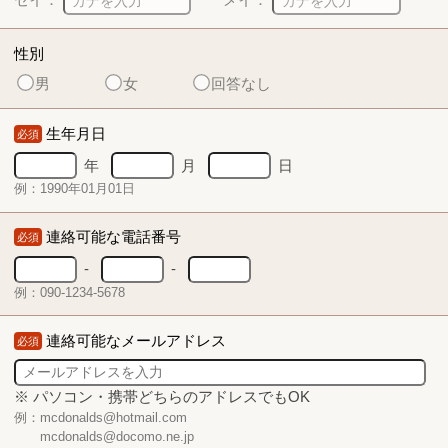
性別
男
女
回答なし
生年月日
必須
年
月
日
例：1990年01月01日
連絡可能な電話番号
必須
-
-
例：090-1234-5678
連絡可能なメールアドレス
必須
※ パソコン・携帯どちらのアドレスでもOK
例：mcdonalds@hotmail.com
mcdonalds@docomo.ne.jp