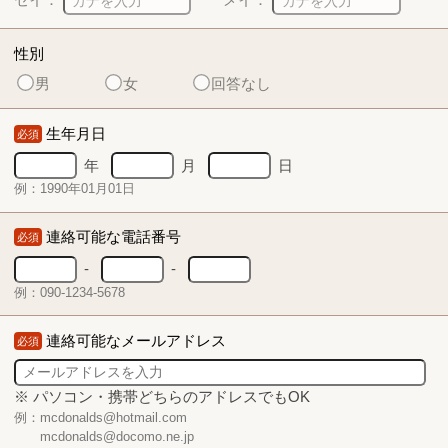
性別
男
女
回答なし
生年月日
必須
年
月
日
例：1990年01月01日
連絡可能な電話番号
必須
-
-
例：090-1234-5678
連絡可能なメールアドレス
必須
※ パソコン・携帯どちらのアドレスでもOK
例：mcdonalds@hotmail.com
mcdonalds@docomo.ne.jp