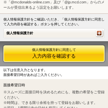
※「@mcdonalds-online.com」及び「@jp.mcd.com」からのメ
ールが受信出来るよう設定をお願いします。
個人情報保護方針をご確認いただき、「個人情報保護方針に同意し
て入力内容を確認する」ボタンを押してください。
個人情報保護方針
個人情報保護方針
個人情報保護方針に同意して
入力内容を確認する
以下は任意入力となります。
面接希望日時があればご入力ください。
Mail
crc@mcdonalds-online.com
面接希望日時
Tel
0570-55-0314
※スムーズに面接日時を決めるためにも、複数の希望をご登録
ください。
※時間は、できる限り余裕を持って登録をお願いします。
※翌日～1週間以内の日付を指定してください。