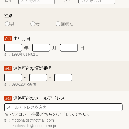
性別
男
女
回答なし
生年月日
必須
年
月
日
例：1990年01月01日
連絡可能な電話番号
必須
-
-
例：090-1234-5678
連絡可能なメールアドレス
必須
※ パソコン・携帯どちらのアドレスでもOK
例：mcdonalds@hotmail.com
mcdonalds@docomo.ne.jp