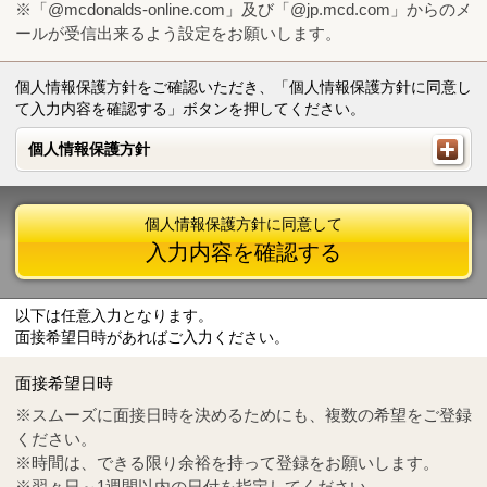
※「@mcdonalds-online.com」及び「@jp.mcd.com」からのメ
ールが受信出来るよう設定をお願いします。
個人情報保護方針をご確認いただき、「個人情報保護方針に同意し
て入力内容を確認する」ボタンを押してください。
個人情報保護方針
個人情報保護方針
個人情報保護方針に同意して
入力内容を確認する
以下は任意入力となります。
面接希望日時があればご入力ください。
Mail
crc@mcdonalds-online.com
面接希望日時
Tel
0570-55-0314
※スムーズに面接日時を決めるためにも、複数の希望をご登録
ください。
※時間は、できる限り余裕を持って登録をお願いします。
※翌々日～1週間以内の日付を指定してください。