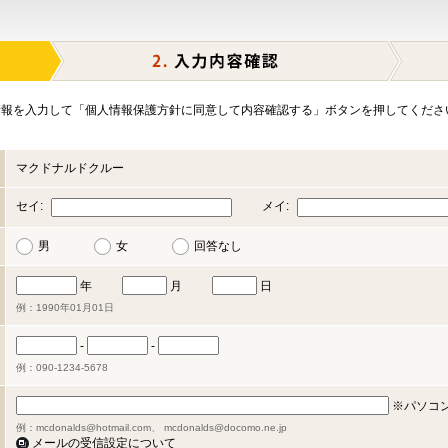
報を入力して「個人情報保護方針に同意して内容確認する」ボタンを押してくださ
マクドナルドクルー
セイ:
メイ:
男
女
回答なし
年
月
日
例：1990年01月01日
-
-
例：090-1234-5678
※パソコ
例：mcdonalds@hotmail.com、 mcdonalds@docomo.ne.jp
メールの受信設定について