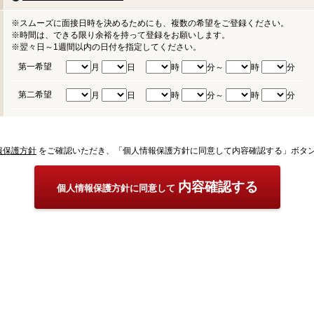
※スムーズに面接日時を決めるためにも、複数の希望をご登録ください。
※時間は、できる限り余裕を持って登録をお願いします。
※翌々日～1週間以内の日付を指定してください。
第一希望
月
日
時
分～
時
分
第二希望
月
日
時
分～
時
分
報保護方針
をご確認いただき、「個人情報保護方針に同意して内容確認する」ボタ
内容確認する
個人情報保護方針に同意して