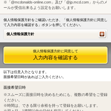
※「@mcdonalds-online.com」及び「@jp.mcd.com」からのメ
ールが受信出来るよう設定をお願いします。
個人情報保護方針をご確認いただき、「個人情報保護方針に同意し
て入力内容を確認する」ボタンを押してください。
個人情報保護方針
個人情報保護方針
個人情報保護方針に同意して
入力内容を確認する
以下は任意入力となります。
面接希望日時があればご入力ください。
Mail
crc@mcdonalds-online.com
面接希望日時
Tel
0570-55-0314
※スムーズに面接日時を決めるためにも、複数の希望をご登録
ください。
※時間は、できる限り余裕を持って登録をお願いします。
※翌々日～1週間以内の日付を指定してください。