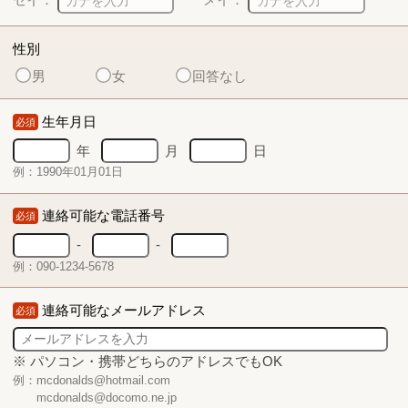
性別
男
女
回答なし
生年月日
必須
年
月
日
例：1990年01月01日
連絡可能な電話番号
必須
-
-
例：090-1234-5678
連絡可能なメールアドレス
必須
※ パソコン・携帯どちらのアドレスでもOK
例：mcdonalds@hotmail.com
mcdonalds@docomo.ne.jp