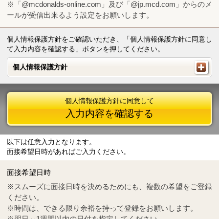
※「@mcdonalds-online.com」及び「@jp.mcd.com」からのメ
ールが受信出来るよう設定をお願いします。
個人情報保護方針をご確認いただき、「個人情報保護方針に同意し
て入力内容を確認する」ボタンを押してください。
個人情報保護方針
個人情報保護方針
個人情報保護方針に同意して
入力内容を確認する
以下は任意入力となります。
面接希望日時があればご入力ください。
Mail
crc@mcdonalds-online.com
面接希望日時
Tel
0570-55-0314
※スムーズに面接日時を決めるためにも、複数の希望をご登録
ください。
※時間は、できる限り余裕を持って登録をお願いします。
※翌日～1週間以内の日付を指定してください。