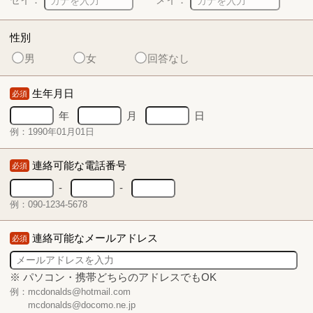
性別
男
女
回答なし
生年月日
必須
年
月
日
例：1990年01月01日
連絡可能な電話番号
必須
-
-
例：090-1234-5678
連絡可能なメールアドレス
必須
※ パソコン・携帯どちらのアドレスでもOK
例：mcdonalds@hotmail.com
mcdonalds@docomo.ne.jp