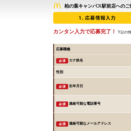
柏の葉キャンパス駅前店へのご
カンタン入力で応募完了！
下記の情
応募職種
カナ姓名
性別
生年月日
連絡可能な電話番号
連絡可能なメールアドレス