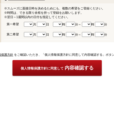
※スムーズに面接日時を決めるためにも、複数の希望をご登録ください。
※時間は、できる限り余裕を持って登録をお願いします。
※翌日～1週間以内の日付を指定してください。
第一希望
月
日
時
分～
時
分
第二希望
月
日
時
分～
時
分
報保護方針
をご確認いただき、「個人情報保護方針に同意して内容確認する」ボタ
内容確認する
個人情報保護方針に同意して