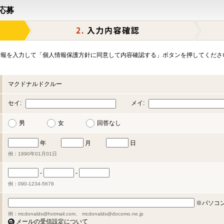
応募
報を入力して「個人情報保護方針に同意して内容確認する」ボタンを押してくださ
マクドナルドクルー
セイ:
メイ:
男
女
回答なし
年
月
日
例：1990年01月01日
-
-
例：090-1234-5678
※パソコ
例：mcdonalds@hotmail.com、 mcdonalds@docomo.ne.jp
メールの受信設定について