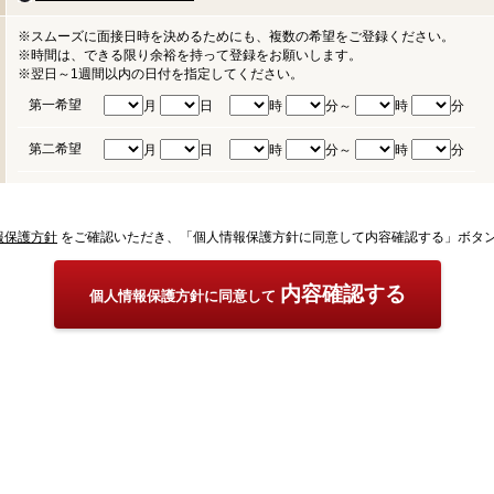
※スムーズに面接日時を決めるためにも、複数の希望をご登録ください。
※時間は、できる限り余裕を持って登録をお願いします。
※翌日～1週間以内の日付を指定してください。
第一希望
月
日
時
分～
時
分
第二希望
月
日
時
分～
時
分
報保護方針
をご確認いただき、「個人情報保護方針に同意して内容確認する」ボタ
内容確認する
個人情報保護方針に同意して