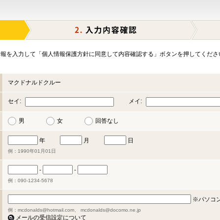
報を入力して「個人情報保護方針に同意して内容確認する」ボタンを押してくださ
マクドナルドクルー
セイ:
メイ:
男
女
回答なし
年
月
日
例：1990年01月01日
-
-
例：090-1234-5678
※パソコ
例：mcdonalds@hotmail.com、 mcdonalds@docomo.ne.jp
メールの受信設定について