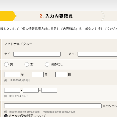
報を入力して「個人情報保護方針に同意して内容確認する」ボタンを押してくださ
マクドナルドクルー
セイ:
メイ:
男
女
回答なし
年
月
日
例：1990年01月01日
-
-
例：090-1234-5678
※パソコ
例：mcdonalds@hotmail.com、 mcdonalds@docomo.ne.jp
メールの受信設定について