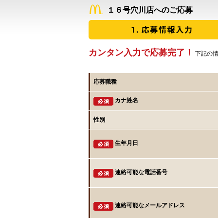
１６号穴川店へのご応募
カンタン入力で応募完了！
下記の情
応募職種
カナ姓名
性別
生年月日
連絡可能な電話番号
連絡可能なメールアドレス