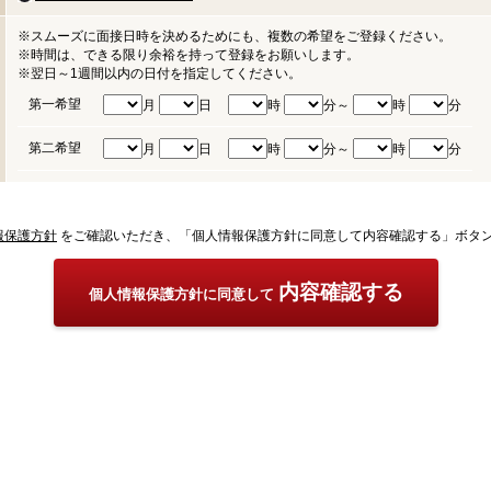
※スムーズに面接日時を決めるためにも、複数の希望をご登録ください。
※時間は、できる限り余裕を持って登録をお願いします。
※翌日～1週間以内の日付を指定してください。
第一希望
月
日
時
分～
時
分
第二希望
月
日
時
分～
時
分
報保護方針
をご確認いただき、「個人情報保護方針に同意して内容確認する」ボタ
内容確認する
個人情報保護方針に同意して