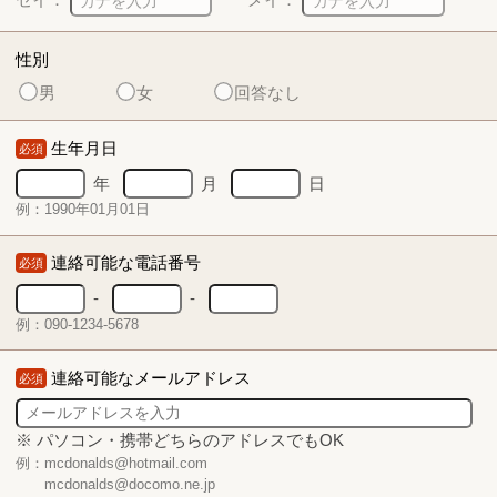
性別
男
女
回答なし
生年月日
必須
年
月
日
例：1990年01月01日
連絡可能な電話番号
必須
-
-
例：090-1234-5678
連絡可能なメールアドレス
必須
※ パソコン・携帯どちらのアドレスでもOK
例：mcdonalds@hotmail.com
mcdonalds@docomo.ne.jp