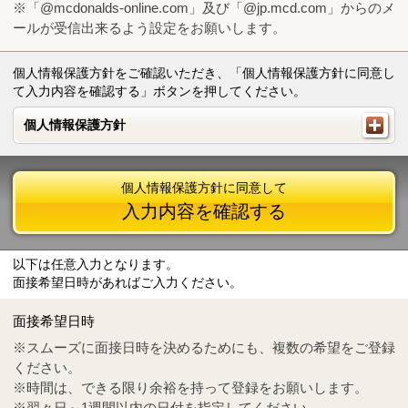
※「@mcdonalds-online.com」及び「@jp.mcd.com」からのメ
ールが受信出来るよう設定をお願いします。
個人情報保護方針をご確認いただき、「個人情報保護方針に同意し
て入力内容を確認する」ボタンを押してください。
個人情報保護方針
個人情報保護方針
個人情報保護方針に同意して
入力内容を確認する
以下は任意入力となります。
面接希望日時があればご入力ください。
Mail
crc@mcdonalds-online.com
面接希望日時
Tel
0570-55-0314
※スムーズに面接日時を決めるためにも、複数の希望をご登録
ください。
※時間は、できる限り余裕を持って登録をお願いします。
※翌々日～1週間以内の日付を指定してください。