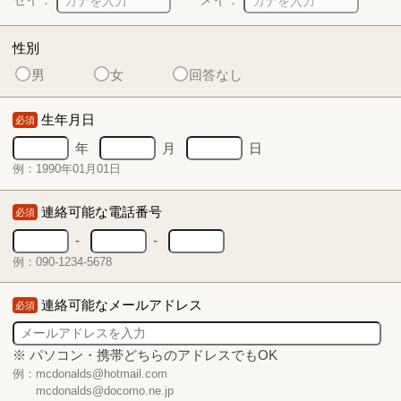
性別
男
女
回答なし
生年月日
必須
年
月
日
例：1990年01月01日
連絡可能な電話番号
必須
-
-
例：090-1234-5678
連絡可能なメールアドレス
必須
※ パソコン・携帯どちらのアドレスでもOK
例：mcdonalds@hotmail.com
mcdonalds@docomo.ne.jp