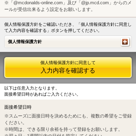
※「@mcdonalds-online.com」及び「@jp.mcd.com」からのメ
ールが受信出来るよう設定をお願いします。
個人情報保護方針をご確認いただき、「個人情報保護方針に同意し
て入力内容を確認する」ボタンを押してください。
個人情報保護方針
個人情報保護方針
個人情報保護方針に同意して
入力内容を確認する
以下は任意入力となります。
面接希望日時があればご入力ください。
Mail
crc@mcdonalds-online.com
面接希望日時
Tel
0570-55-0314
※スムーズに面接日時を決めるためにも、複数の希望をご登録
ください。
※時間は、できる限り余裕を持って登録をお願いします。
※翌々日～1週間以内の日付を指定してください。