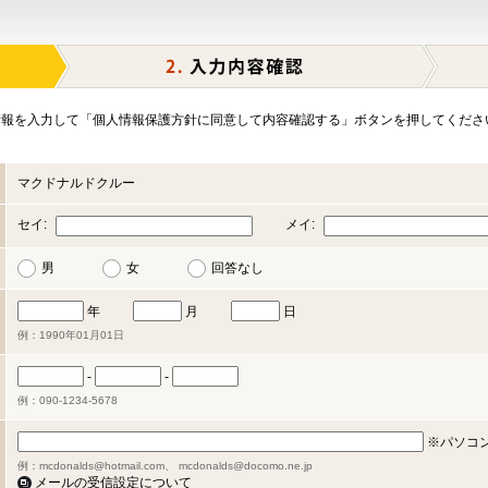
報を入力して「個人情報保護方針に同意して内容確認する」ボタンを押してくださ
マクドナルドクルー
セイ:
メイ:
男
女
回答なし
年
月
日
例：1990年01月01日
-
-
例：090-1234-5678
※パソコ
例：mcdonalds@hotmail.com、 mcdonalds@docomo.ne.jp
メールの受信設定について