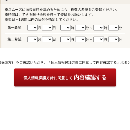
※スムーズに面接日時を決めるためにも、複数の希望をご登録ください。
※時間は、できる限り余裕を持って登録をお願いします。
※翌日～1週間以内の日付を指定してください。
第一希望
月
日
時
分～
時
分
第二希望
月
日
時
分～
時
分
報保護方針
をご確認いただき、「個人情報保護方針に同意して内容確認する」ボタ
内容確認する
個人情報保護方針に同意して