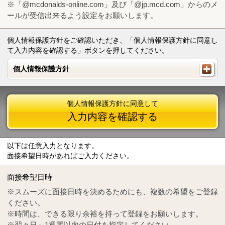
※「@mcdonalds-online.com」及び「@jp.mcd.com」からのメ
ールが受信出来るよう設定をお願いします。
個人情報保護方針をご確認いただき、「個人情報保護方針に同意し
て入力内容を確認する」ボタンを押してください。
個人情報保護方針
個人情報保護方針
個人情報保護方針に同意して
入力内容を確認する
以下は任意入力となります。
面接希望日時があればご入力ください。
Mail
crc@mcdonalds-online.com
面接希望日時
Tel
0570-55-0314
※スムーズに面接日時を決めるためにも、複数の希望をご登録
ください。
※時間は、できる限り余裕を持って登録をお願いします。
※翌々日～1週間以内の日付を指定してください。