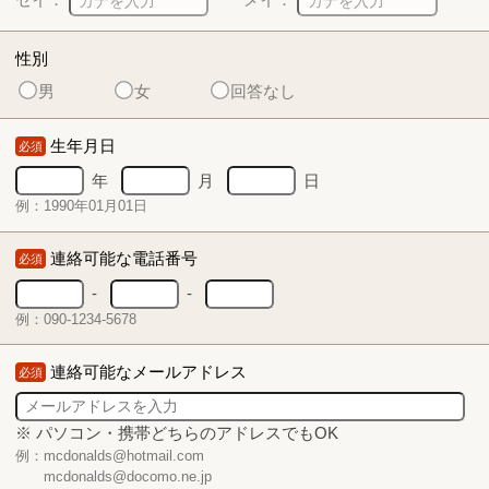
性別
男
女
回答なし
生年月日
必須
年
月
日
例：1990年01月01日
連絡可能な電話番号
必須
-
-
例：090-1234-5678
連絡可能なメールアドレス
必須
※ パソコン・携帯どちらのアドレスでもOK
例：mcdonalds@hotmail.com
mcdonalds@docomo.ne.jp