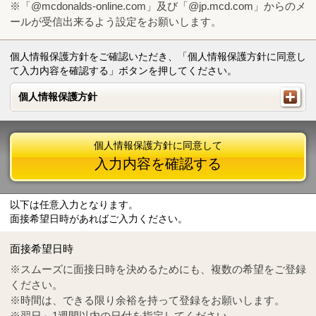
※「@mcdonalds-online.com」及び「@jp.mcd.com」からのメ
ールが受信出来るよう設定をお願いします。
個人情報保護方針をご確認いただき、「個人情報保護方針に同意し
て入力内容を確認する」ボタンを押してください。
個人情報保護方針
個人情報保護方針
個人情報保護方針に同意して
入力内容を確認する
以下は任意入力となります。
面接希望日時があればご入力ください。
Mail
crc@mcdonalds-online.com
面接希望日時
Tel
0570-55-0314
※スムーズに面接日時を決めるためにも、複数の希望をご登録
ください。
※時間は、できる限り余裕を持って登録をお願いします。
※翌日～1週間以内の日付を指定してください。