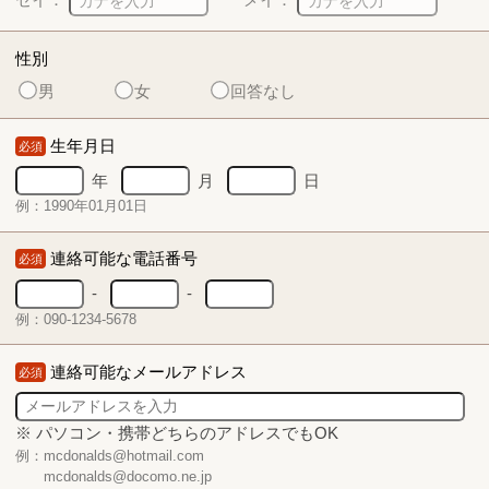
性別
男
女
回答なし
生年月日
必須
年
月
日
例：1990年01月01日
連絡可能な電話番号
必須
-
-
例：090-1234-5678
連絡可能なメールアドレス
必須
※ パソコン・携帯どちらのアドレスでもOK
例：mcdonalds@hotmail.com
mcdonalds@docomo.ne.jp