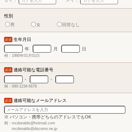
性別
男
女
回答なし
生年月日
必須
年
月
日
例：1990年01月01日
連絡可能な電話番号
必須
-
-
例：090-1234-5678
連絡可能なメールアドレス
必須
※ パソコン・携帯どちらのアドレスでもOK
例：mcdonalds@hotmail.com
mcdonalds@docomo.ne.jp