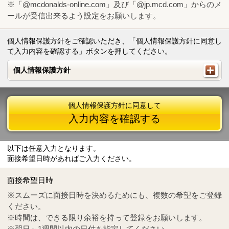
※「@mcdonalds-online.com」及び「@jp.mcd.com」からのメ
ールが受信出来るよう設定をお願いします。
個人情報保護方針をご確認いただき、「個人情報保護方針に同意し
て入力内容を確認する」ボタンを押してください。
個人情報保護方針
個人情報保護方針
個人情報保護方針に同意して
入力内容を確認する
以下は任意入力となります。
面接希望日時があればご入力ください。
Mail
crc@mcdonalds-online.com
面接希望日時
Tel
0570-55-0314
※スムーズに面接日時を決めるためにも、複数の希望をご登録
ください。
※時間は、できる限り余裕を持って登録をお願いします。
※翌日～1週間以内の日付を指定してください。