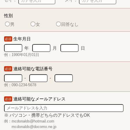
性別
男
女
回答なし
生年月日
必須
年
月
日
例：1990年01月01日
連絡可能な電話番号
必須
-
-
例：090-1234-5678
連絡可能なメールアドレス
必須
※ パソコン・携帯どちらのアドレスでもOK
例：mcdonalds@hotmail.com
mcdonalds@docomo.ne.jp