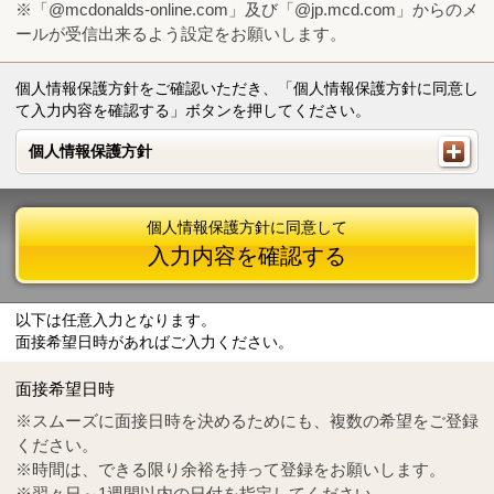
※「@mcdonalds-online.com」及び「@jp.mcd.com」からのメ
ールが受信出来るよう設定をお願いします。
個人情報保護方針をご確認いただき、「個人情報保護方針に同意し
て入力内容を確認する」ボタンを押してください。
個人情報保護方針
個人情報保護方針
個人情報保護方針に同意して
入力内容を確認する
以下は任意入力となります。
面接希望日時があればご入力ください。
Mail
crc@mcdonalds-online.com
面接希望日時
Tel
0570-55-0314
※スムーズに面接日時を決めるためにも、複数の希望をご登録
ください。
※時間は、できる限り余裕を持って登録をお願いします。
※翌々日～1週間以内の日付を指定してください。