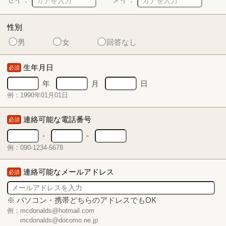
性別
男
女
回答なし
生年月日
必須
年
月
日
例：1990年01月01日
連絡可能な電話番号
必須
-
-
例：090-1234-5678
連絡可能なメールアドレス
必須
※ パソコン・携帯どちらのアドレスでもOK
例：mcdonalds@hotmail.com
mcdonalds@docomo.ne.jp