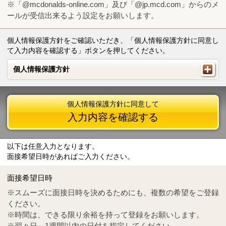
※「@mcdonalds-online.com」及び「@jp.mcd.com」からのメ
ールが受信出来るよう設定をお願いします。
個人情報保護方針をご確認いただき、「個人情報保護方針に同意し
て入力内容を確認する」ボタンを押してください。
個人情報保護方針
個人情報保護方針
個人情報保護方針に同意して
入力内容を確認する
以下は任意入力となります。
面接希望日時があればご入力ください。
Mail
crc@mcdonalds-online.com
面接希望日時
Tel
0570-55-0314
※スムーズに面接日時を決めるためにも、複数の希望をご登録
ください。
※時間は、できる限り余裕を持って登録をお願いします。
※翌々日～1週間以内の日付を指定してください。