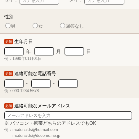
性別
男
女
回答なし
生年月日
必須
年
月
日
例：1990年01月01日
連絡可能な電話番号
必須
-
-
例：090-1234-5678
連絡可能なメールアドレス
必須
※ パソコン・携帯どちらのアドレスでもOK
例：mcdonalds@hotmail.com
mcdonalds@docomo.ne.jp