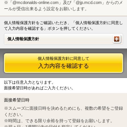
※「@mcdonalds-online.com」及び「@jp.mcd.com」からのメ
ールが受信出来るよう設定をお願いします。
個人情報保護方針をご確認いただき、「個人情報保護方針に同意し
て入力内容を確認する」ボタンを押してください。
個人情報保護方針
個人情報保護方針
個人情報保護方針に同意して
入力内容を確認する
以下は任意入力となります。
面接希望日時があればご入力ください。
Mail
crc@mcdonalds-online.com
面接希望日時
Tel
0570-55-0314
※スムーズに面接日時を決めるためにも、複数の希望をご登録
ください。
※時間は、できる限り余裕を持って登録をお願いします。
※翌々日～1週間以内の日付を指定してください。