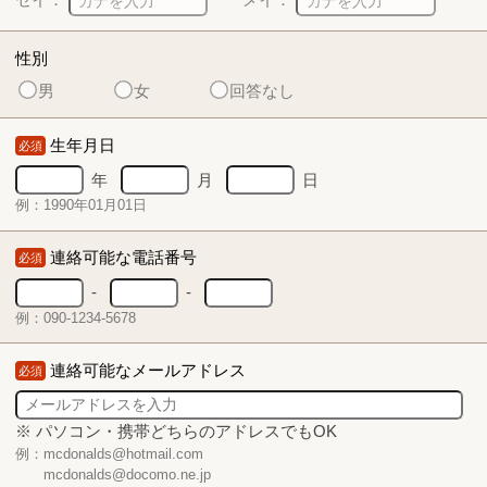
性別
男
女
回答なし
生年月日
必須
年
月
日
例：1990年01月01日
連絡可能な電話番号
必須
-
-
例：090-1234-5678
連絡可能なメールアドレス
必須
※ パソコン・携帯どちらのアドレスでもOK
例：mcdonalds@hotmail.com
mcdonalds@docomo.ne.jp