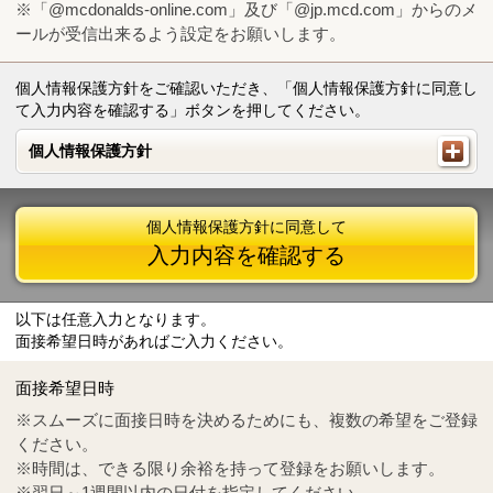
※「@mcdonalds-online.com」及び「@jp.mcd.com」からのメ
ールが受信出来るよう設定をお願いします。
個人情報保護方針をご確認いただき、「個人情報保護方針に同意し
て入力内容を確認する」ボタンを押してください。
個人情報保護方針
個人情報保護方針
個人情報保護方針に同意して
入力内容を確認する
以下は任意入力となります。
面接希望日時があればご入力ください。
Mail
crc@mcdonalds-online.com
面接希望日時
Tel
0570-55-0314
※スムーズに面接日時を決めるためにも、複数の希望をご登録
ください。
※時間は、できる限り余裕を持って登録をお願いします。
※翌日～1週間以内の日付を指定してください。