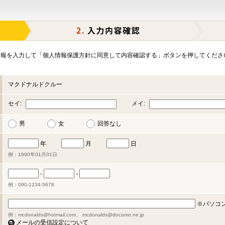
報を入力して「個人情報保護方針に同意して内容確認する」ボタンを押してくださ
マクドナルドクルー
セイ:
メイ:
男
女
回答なし
年
月
日
例：1990年01月01日
-
-
例：090-1234-5678
※パソコ
例：mcdonalds@hotmail.com、 mcdonalds@docomo.ne.jp
メールの受信設定について