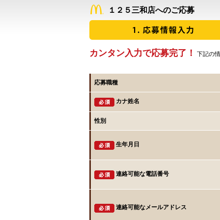
１２５三和店へのご応募
カンタン入力で応募完了！
下記の情
応募職種
カナ姓名
性別
生年月日
連絡可能な電話番号
連絡可能なメールアドレス