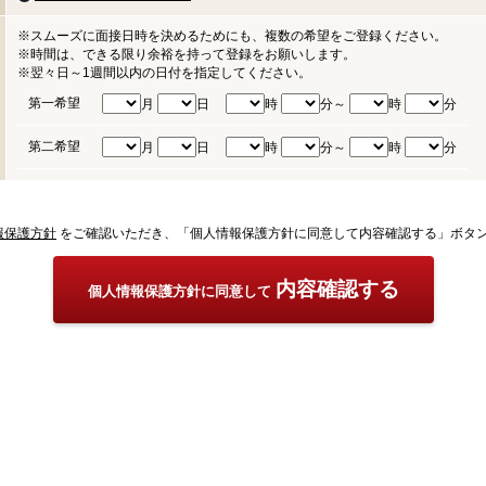
※スムーズに面接日時を決めるためにも、複数の希望をご登録ください。
※時間は、できる限り余裕を持って登録をお願いします。
※翌々日～1週間以内の日付を指定してください。
第一希望
月
日
時
分～
時
分
第二希望
月
日
時
分～
時
分
報保護方針
をご確認いただき、「個人情報保護方針に同意して内容確認する」ボタ
内容確認する
個人情報保護方針に同意して